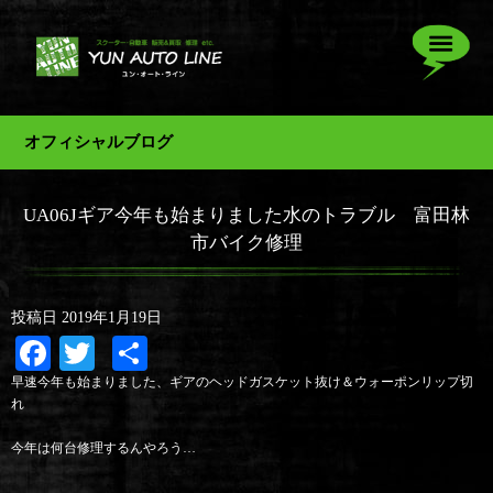
オフィシャルブログ
UA06Jギア今年も始まりました水のトラブル 富田林
市バイク修理
投稿日
2019年1月19日
Facebook
Twitter
共
有
早速今年も始まりました、ギアのヘッドガスケット抜け＆ウォーポンリップ切
れ
今年は何台修理するんやろう…