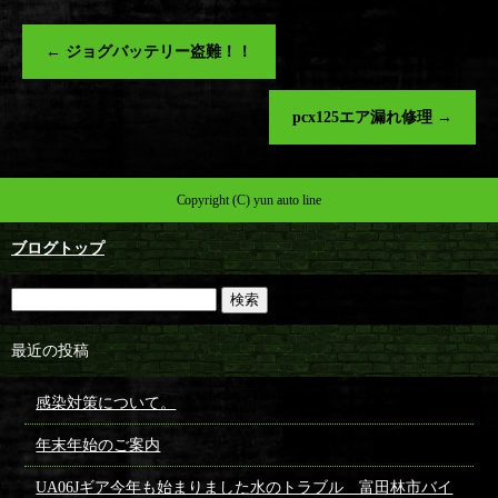
←
ジョグバッテリー盗難！！
pcx125エア漏れ修理
→
Copyright (C) yun auto line
ブログトップ
最近の投稿
感染対策について。
年末年始のご案内
UA06Jギア今年も始まりました水のトラブル 富田林市バイ